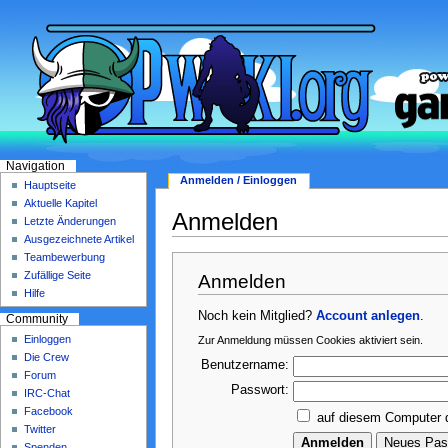
Navigation
Anmelden / Einloggen
Hauptseite
Aktuelle Kapitel
Anmelden
Letzte Änderungen
Ausgezeichnete Artikel
Teambewerbung
Zufällige Seite
Anmelden
Hilfe
Noch kein Mitglied?
Account anlegen
.
Community
Einloggen
Zur Anmeldung müssen Cookies aktiviert sein.
Die Crew
Benutzername:
Forum
Passwort:
IRC-Chat
Facebook
auf diesem Computer 
Twitter
Spenden