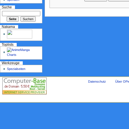
Suche
Nakama
Toplists
Werkzeuge
Spezialseiten
Datenschutz
Über OPw