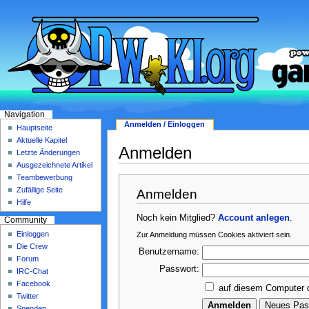
Navigation
Anmelden / Einloggen
Hauptseite
Aktuelle Kapitel
Anmelden
Letzte Änderungen
Ausgezeichnete Artikel
Teambewerbung
Zufällige Seite
Anmelden
Hilfe
Noch kein Mitglied?
Account anlegen
.
Community
Einloggen
Zur Anmeldung müssen Cookies aktiviert sein.
Die Crew
Benutzername:
Forum
Passwort:
IRC-Chat
Facebook
auf diesem Computer 
Twitter
Spenden