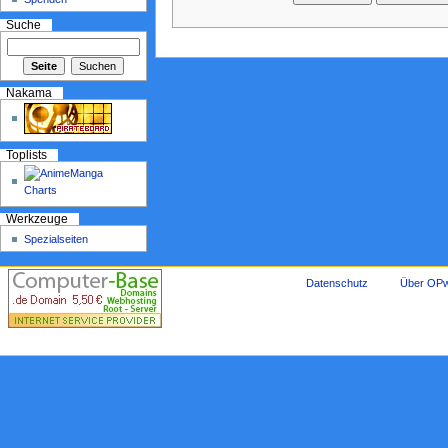
Suche
Nakama
Toplists
Werkzeuge
Spezialseiten
Datenschutz
Über OPw