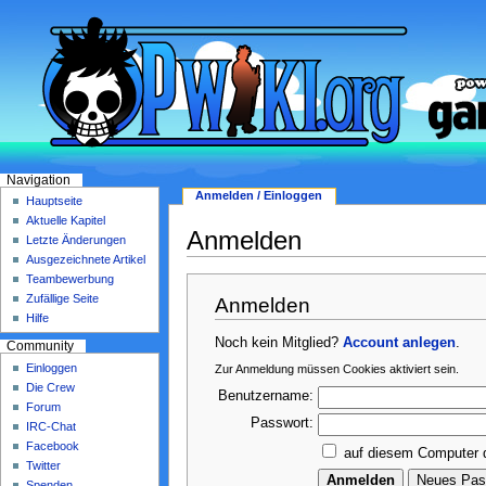
Navigation
Anmelden / Einloggen
Hauptseite
Aktuelle Kapitel
Anmelden
Letzte Änderungen
Ausgezeichnete Artikel
Teambewerbung
Zufällige Seite
Anmelden
Hilfe
Noch kein Mitglied?
Account anlegen
.
Community
Einloggen
Zur Anmeldung müssen Cookies aktiviert sein.
Die Crew
Benutzername:
Forum
Passwort:
IRC-Chat
Facebook
auf diesem Computer 
Twitter
Spenden