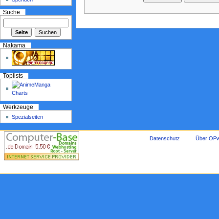
Suche
Nakama
Toplists
Werkzeuge
Spezialseiten
Datenschutz
Über OPw