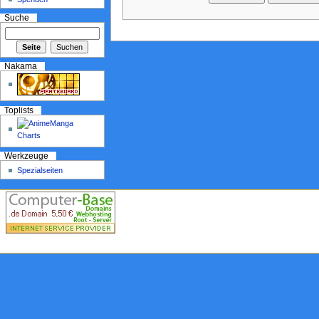
Suche
Nakama
Toplists
Werkzeuge
Spezialseiten