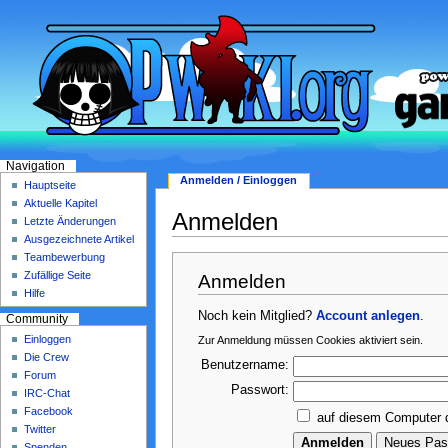
Navigation
Anmelden / Einloggen
Hauptseite
Aktuelle Kapitel
Anmelden
Letzte Änderungen
Ausgezeichnete Artikel
Teambewerbung
Zufällige Seite
Anmelden
Hilfe
Noch kein Mitglied?
Account anlegen
.
Community
Einloggen
Zur Anmeldung müssen Cookies aktiviert sein.
Die Crew
Benutzername:
Forum
Passwort:
IRC-Chat
Facebook
auf diesem Computer 
Twitter
Spenden