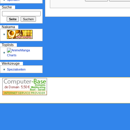
Suche
Nakama
Toplists
Werkzeuge
Spezialseiten