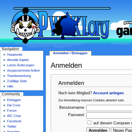
Navigation
Anmelden / Einloggen
Hauptseite
Aktuelle Kapitel
Anmelden
Letzte Änderungen
Ausgezeichnete Artikel
Teambewerbung
Zufällige Seite
Anmelden
Hilfe
Noch kein Mitglied?
Account anlegen
.
Community
Einloggen
Zur Anmeldung müssen Cookies aktiviert sein.
Die Crew
Benutzername:
Forum
Passwort:
IRC-Chat
Facebook
auf diesem Computer 
Twitter
Spenden