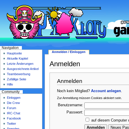
Navigation
Anmelden / Einloggen
Hauptseite
Aktuelle Kapitel
Anmelden
Letzte Änderungen
Ausgezeichnete Artikel
Teambewerbung
Zufällige Seite
Anmelden
Hilfe
Noch kein Mitglied?
Account anlegen
.
Community
Einloggen
Zur Anmeldung müssen Cookies aktiviert sein.
Die Crew
Benutzername:
Forum
Passwort:
IRC-Chat
Facebook
auf diesem Computer 
Twitter
Spenden