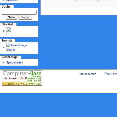
Suche
Nakama
Toplists
Werkzeuge
Spezialseiten
Datenschutz
Über OPw