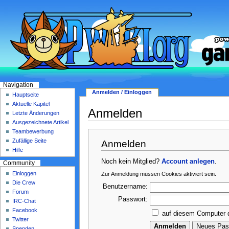
Navigation
Anmelden / Einloggen
Hauptseite
Aktuelle Kapitel
Anmelden
Letzte Änderungen
Ausgezeichnete Artikel
Teambewerbung
Zufällige Seite
Anmelden
Hilfe
Noch kein Mitglied?
Account anlegen
.
Community
Einloggen
Zur Anmeldung müssen Cookies aktiviert sein.
Die Crew
Benutzername:
Forum
Passwort:
IRC-Chat
Facebook
auf diesem Computer 
Twitter
Spenden