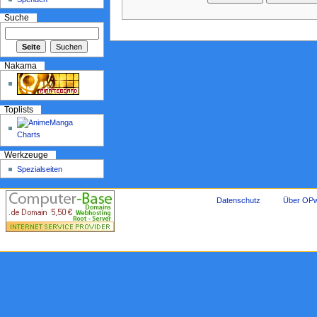
Suche
Nakama
Toplists
Werkzeuge
Spezialseiten
Datenschutz
Über OPw