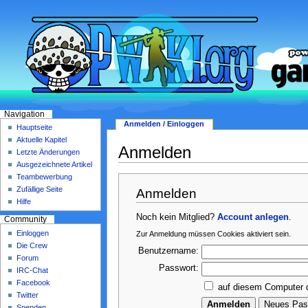
Navigation
Anmelden / Einloggen
Hauptseite
Aktuelle Kapitel
Anmelden
Letzte Änderungen
Ausgezeichnete Artikel
Teambewerbung
Zufällige Seite
Anmelden
Hilfe
Noch kein Mitglied?
Account anlegen
.
Community
Einloggen
Zur Anmeldung müssen Cookies aktiviert sein.
Die Crew
Benutzername:
Forum
Passwort:
IRC-Chat
Facebook
auf diesem Computer 
Twitter
Spenden