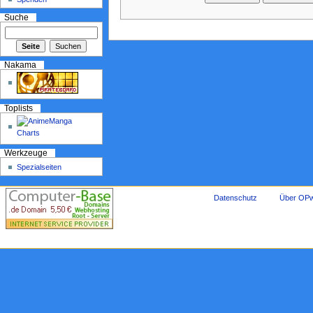
Suche
Nakama
Toplists
Werkzeuge
Spezialseiten
Datenschutz
Über OPw