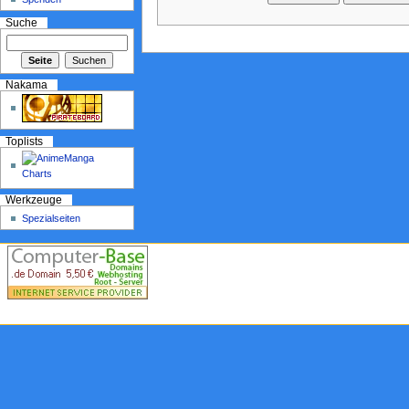
Suche
Nakama
Toplists
Werkzeuge
Spezialseiten