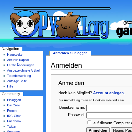
Navigation
Anmelden / Einloggen
Hauptseite
Aktuelle Kapitel
Anmelden
Letzte Änderungen
Ausgezeichnete Artikel
Teambewerbung
Zufällige Seite
Anmelden
Hilfe
Noch kein Mitglied?
Account anlegen
.
Community
Einloggen
Zur Anmeldung müssen Cookies aktiviert sein.
Die Crew
Benutzername:
Forum
Passwort:
IRC-Chat
Facebook
auf diesem Computer 
Twitter
Spenden