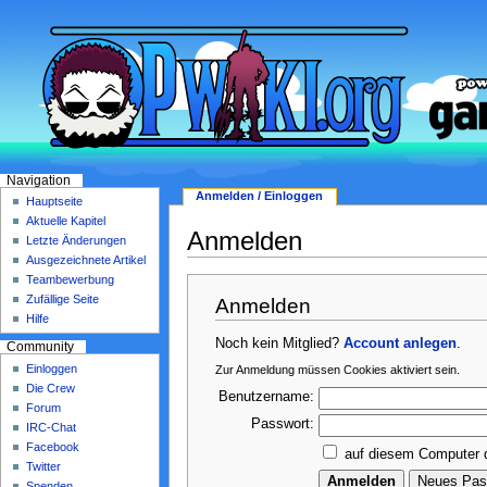
Navigation
Anmelden / Einloggen
Hauptseite
Aktuelle Kapitel
Anmelden
Letzte Änderungen
Ausgezeichnete Artikel
Teambewerbung
Zufällige Seite
Anmelden
Hilfe
Noch kein Mitglied?
Account anlegen
.
Community
Einloggen
Zur Anmeldung müssen Cookies aktiviert sein.
Die Crew
Benutzername:
Forum
Passwort:
IRC-Chat
Facebook
auf diesem Computer 
Twitter
Spenden