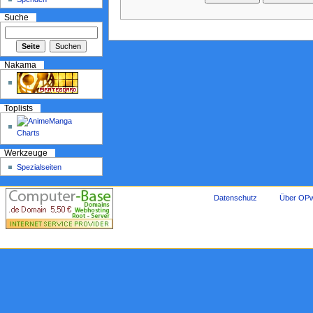
Suche
Nakama
Toplists
Werkzeuge
Spezialseiten
Datenschutz
Über OPw