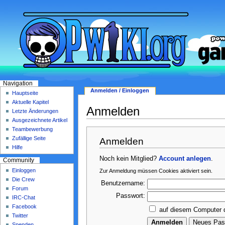
Navigation
Anmelden / Einloggen
Hauptseite
Aktuelle Kapitel
Anmelden
Letzte Änderungen
Ausgezeichnete Artikel
Teambewerbung
Zufällige Seite
Anmelden
Hilfe
Noch kein Mitglied?
Account anlegen
.
Community
Einloggen
Zur Anmeldung müssen Cookies aktiviert sein.
Die Crew
Benutzername:
Forum
Passwort:
IRC-Chat
Facebook
auf diesem Computer 
Twitter
Spenden