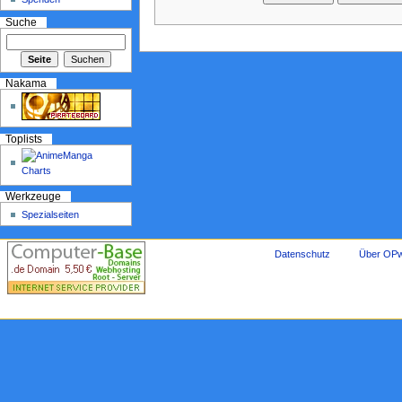
Suche
Nakama
Toplists
Werkzeuge
Spezialseiten
Datenschutz
Über OPw