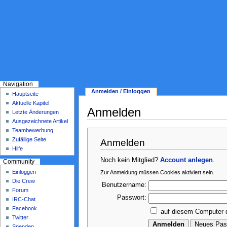
Navigation
Anmelden / Einloggen
Hauptseite
Aktuelle Kapitel
Anmelden
Letzte Änderungen
Ausgezeichnete Artikel
Teambewerbung
Zufällige Seite
Anmelden
Hilfe
Noch kein Mitglied?
Account anlegen
.
Community
Einloggen
Zur Anmeldung müssen Cookies aktiviert sein.
Die Crew
Benutzername:
Forum
Passwort:
IRC-Chat
Facebook
auf diesem Computer 
Twitter
Spenden