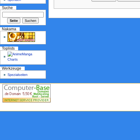
Suche
Nakama
Toplists
Werkzeuge
Spezialseiten