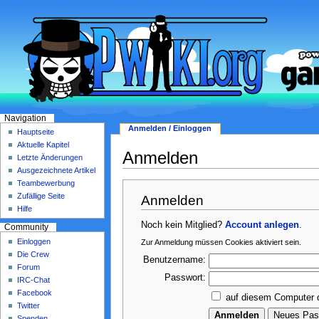
Navigation
Anmelden / Einloggen
Hauptseite
Aktuelle Kapitel
Anmelden
Letzte Änderungen
Ausgezeichnete Artikel
Teambewerbung
Zufällige Seite
Anmelden
Hilfe
Noch kein Mitglied?
Account anlegen
.
Community
Einloggen
Zur Anmeldung müssen Cookies aktiviert sein.
Die Crew
Benutzername:
Forum
Passwort:
IRC-Chat
Facebook
auf diesem Computer 
Twitter
Spenden