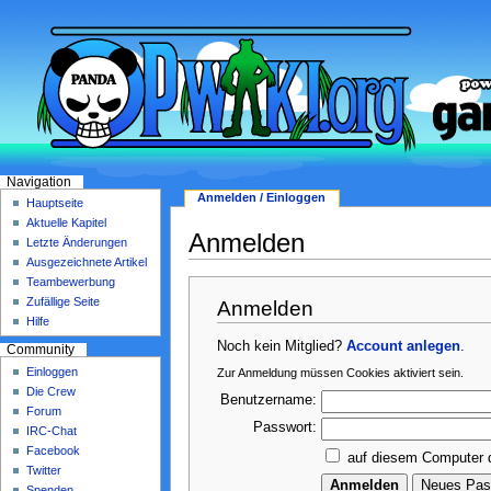
Navigation
Anmelden / Einloggen
Hauptseite
Aktuelle Kapitel
Anmelden
Letzte Änderungen
Ausgezeichnete Artikel
Teambewerbung
Zufällige Seite
Anmelden
Hilfe
Noch kein Mitglied?
Account anlegen
.
Community
Einloggen
Zur Anmeldung müssen Cookies aktiviert sein.
Die Crew
Benutzername:
Forum
Passwort:
IRC-Chat
Facebook
auf diesem Computer 
Twitter
Spenden