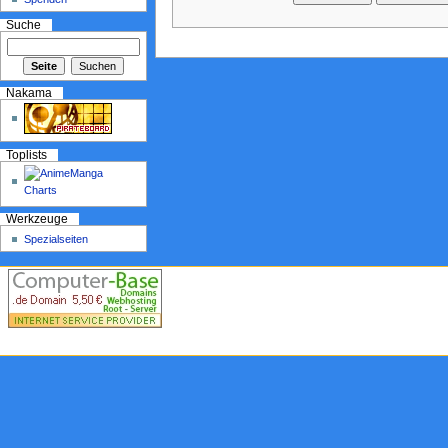
Suche
Nakama
Toplists
Werkzeuge
Spezialseiten