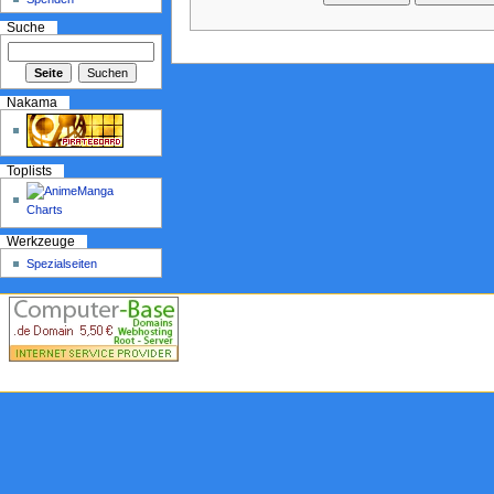
Suche
Nakama
Toplists
Werkzeuge
Spezialseiten