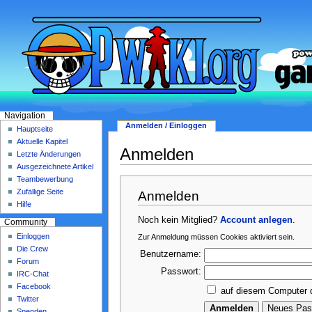
Navigation
Anmelden / Einloggen
Hauptseite
Aktuelle Kapitel
Anmelden
Letzte Änderungen
Ausgezeichnete Artikel
Teambewerbung
Zufällige Seite
Anmelden
Hilfe
Noch kein Mitglied?
Account anlegen
.
Community
Einloggen
Zur Anmeldung müssen Cookies aktiviert sein.
Die Crew
Benutzername:
Forum
Passwort:
IRC-Chat
Facebook
auf diesem Computer 
Twitter
Spenden