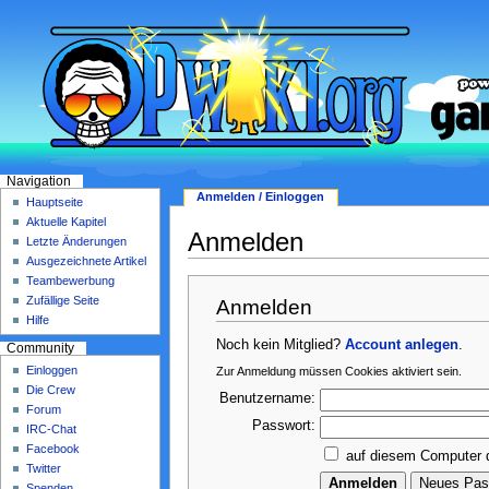
Navigation
Anmelden / Einloggen
Hauptseite
Aktuelle Kapitel
Anmelden
Letzte Änderungen
Ausgezeichnete Artikel
Teambewerbung
Zufällige Seite
Anmelden
Hilfe
Noch kein Mitglied?
Account anlegen
.
Community
Einloggen
Zur Anmeldung müssen Cookies aktiviert sein.
Die Crew
Benutzername:
Forum
Passwort:
IRC-Chat
Facebook
auf diesem Computer 
Twitter
Spenden