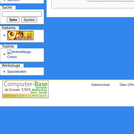
Suche
Nakama
Toplists
Werkzeuge
Spezialseiten
Datenschutz
Über OPw