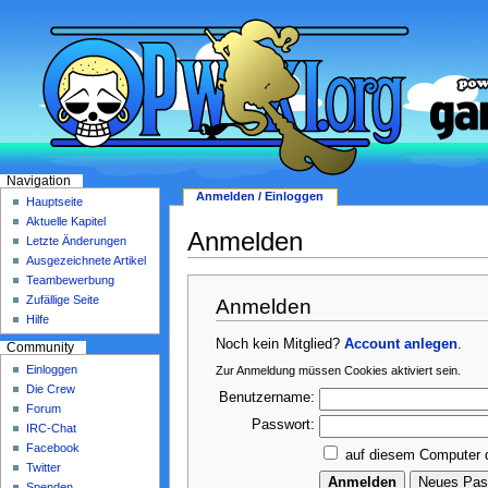
Navigation
Anmelden / Einloggen
Hauptseite
Aktuelle Kapitel
Anmelden
Letzte Änderungen
Ausgezeichnete Artikel
Teambewerbung
Zufällige Seite
Anmelden
Hilfe
Noch kein Mitglied?
Account anlegen
.
Community
Einloggen
Zur Anmeldung müssen Cookies aktiviert sein.
Die Crew
Benutzername:
Forum
Passwort:
IRC-Chat
Facebook
auf diesem Computer 
Twitter
Spenden