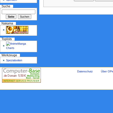
Suche
Nakama
Toplists
Werkzeuge
Spezialseiten
Datenschutz
Über OPw