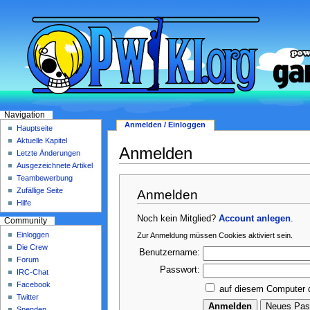
Navigation
Anmelden / Einloggen
Hauptseite
Aktuelle Kapitel
Anmelden
Letzte Änderungen
Ausgezeichnete Artikel
Teambewerbung
Zufällige Seite
Anmelden
Hilfe
Noch kein Mitglied?
Account anlegen
.
Community
Einloggen
Zur Anmeldung müssen Cookies aktiviert sein.
Die Crew
Benutzername:
Forum
Passwort:
IRC-Chat
Facebook
auf diesem Computer 
Twitter
Spenden