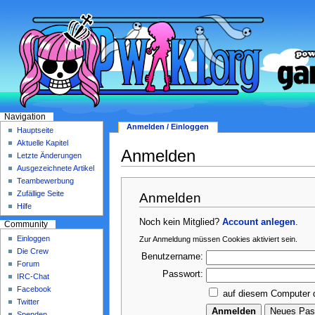
Navigation
Anmelden / Einloggen
Hauptseite
Aktuelle Kapitel
Anmelden
Letzte Änderungen
Ausgezeichnete Artikel
Teambewerbung
Zufällige Seite
Anmelden
Hilfe
Noch kein Mitglied?
Account anlegen
.
Community
Einloggen
Zur Anmeldung müssen Cookies aktiviert sein.
Die Crew
Benutzername:
Forum
Passwort:
IRC-Chat
Facebook
auf diesem Computer 
Twitter
Spenden