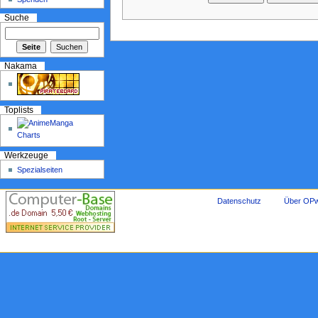
Suche
Nakama
Toplists
Werkzeuge
Spezialseiten
Datenschutz
Über OPw