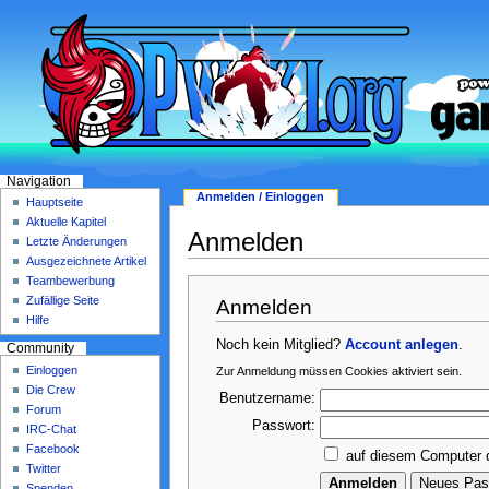
Navigation
Anmelden / Einloggen
Hauptseite
Aktuelle Kapitel
Anmelden
Letzte Änderungen
Ausgezeichnete Artikel
Teambewerbung
Zufällige Seite
Anmelden
Hilfe
Noch kein Mitglied?
Account anlegen
.
Community
Einloggen
Zur Anmeldung müssen Cookies aktiviert sein.
Die Crew
Benutzername:
Forum
Passwort:
IRC-Chat
Facebook
auf diesem Computer 
Twitter
Spenden