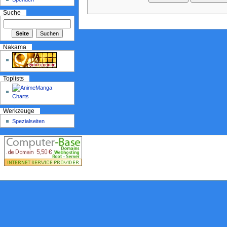
Suche
Nakama
Toplists
Werkzeuge
Spezialseiten