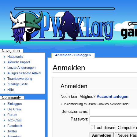
Navigation
Anmelden / Einloggen
Hauptseite
Aktuelle Kapitel
Anmelden
Letzte Änderungen
Ausgezeichnete Artikel
Teambewerbung
Zufällige Seite
Anmelden
Hilfe
Noch kein Mitglied?
Account anlegen
.
Community
Einloggen
Zur Anmeldung müssen Cookies aktiviert sein.
Die Crew
Benutzername:
Forum
Passwort:
IRC-Chat
Facebook
auf diesem Computer 
Twitter
Spenden