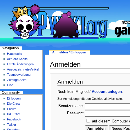
Navigation
Anmelden / Einloggen
Hauptseite
Aktuelle Kapitel
Anmelden
Letzte Änderungen
Ausgezeichnete Artikel
Teambewerbung
Zufällige Seite
Anmelden
Hilfe
Noch kein Mitglied?
Account anlegen
.
Community
Einloggen
Zur Anmeldung müssen Cookies aktiviert sein.
Die Crew
Benutzername:
Forum
Passwort:
IRC-Chat
Facebook
auf diesem Computer 
Twitter
Spenden