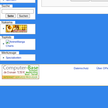
Suche
Nakama
Toplists
Werkzeuge
Spezialseiten
Datenschutz
Über OPw