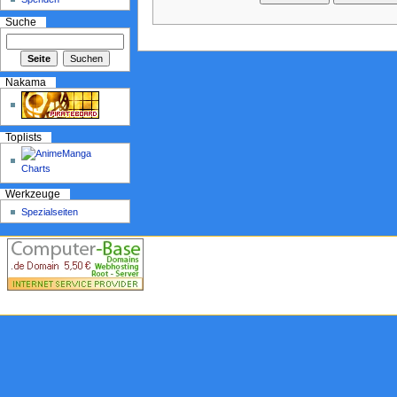
Suche
Nakama
Toplists
Werkzeuge
Spezialseiten