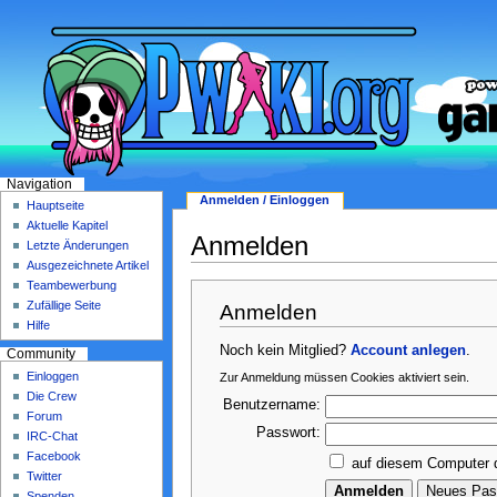
Navigation
Anmelden / Einloggen
Hauptseite
Aktuelle Kapitel
Anmelden
Letzte Änderungen
Ausgezeichnete Artikel
Teambewerbung
Zufällige Seite
Anmelden
Hilfe
Noch kein Mitglied?
Account anlegen
.
Community
Einloggen
Zur Anmeldung müssen Cookies aktiviert sein.
Die Crew
Benutzername:
Forum
Passwort:
IRC-Chat
Facebook
auf diesem Computer 
Twitter
Spenden