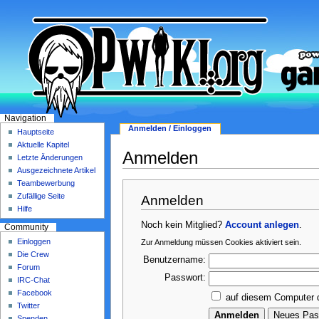
Navigation
Anmelden / Einloggen
Hauptseite
Aktuelle Kapitel
Anmelden
Letzte Änderungen
Ausgezeichnete Artikel
Teambewerbung
Zufällige Seite
Anmelden
Hilfe
Noch kein Mitglied?
Account anlegen
.
Community
Einloggen
Zur Anmeldung müssen Cookies aktiviert sein.
Die Crew
Benutzername:
Forum
Passwort:
IRC-Chat
Facebook
auf diesem Computer 
Twitter
Spenden