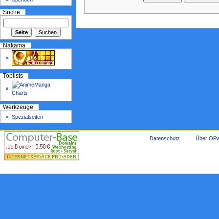
Suche
Nakama
Toplists
Werkzeuge
Spezialseiten
Datenschutz
Über OPw