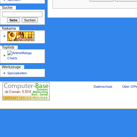
Suche
Nakama
Toplists
Werkzeuge
Spezialseiten
Datenschutz
Über OPw