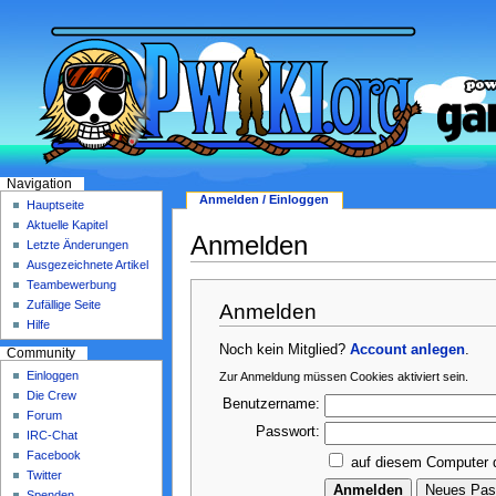
Navigation
Anmelden / Einloggen
Hauptseite
Aktuelle Kapitel
Anmelden
Letzte Änderungen
Ausgezeichnete Artikel
Teambewerbung
Zufällige Seite
Anmelden
Hilfe
Noch kein Mitglied?
Account anlegen
.
Community
Einloggen
Zur Anmeldung müssen Cookies aktiviert sein.
Die Crew
Benutzername:
Forum
Passwort:
IRC-Chat
Facebook
auf diesem Computer 
Twitter
Spenden