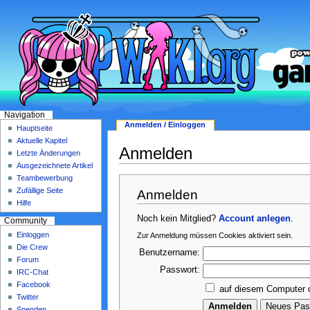
Navigation
Anmelden / Einloggen
Hauptseite
Aktuelle Kapitel
Anmelden
Letzte Änderungen
Ausgezeichnete Artikel
Teambewerbung
Zufällige Seite
Anmelden
Hilfe
Noch kein Mitglied?
Account anlegen
.
Community
Einloggen
Zur Anmeldung müssen Cookies aktiviert sein.
Die Crew
Benutzername:
Forum
Passwort:
IRC-Chat
Facebook
auf diesem Computer 
Twitter
Spenden