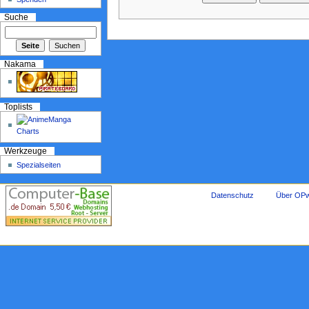
Suche
Nakama
Toplists
Werkzeuge
Spezialseiten
Datenschutz
Über OPw