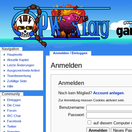
Navigation
Anmelden / Einloggen
Hauptseite
Aktuelle Kapitel
Anmelden
Letzte Änderungen
Ausgezeichnete Artikel
Teambewerbung
Zufällige Seite
Anmelden
Hilfe
Noch kein Mitglied?
Account anlegen
.
Community
Einloggen
Zur Anmeldung müssen Cookies aktiviert sein.
Die Crew
Benutzername:
Forum
Passwort:
IRC-Chat
Facebook
auf diesem Computer 
Twitter
Spenden