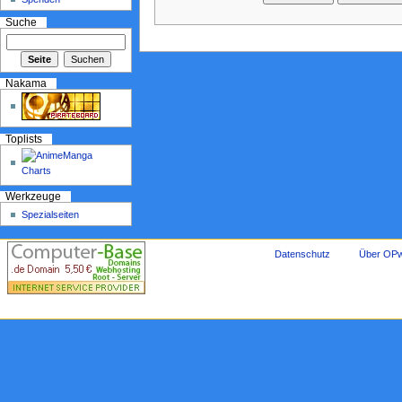
Suche
Nakama
Toplists
Werkzeuge
Spezialseiten
Datenschutz
Über OPw