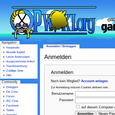
Navigation
Anmelden / Einloggen
Hauptseite
Aktuelle Kapitel
Anmelden
Letzte Änderungen
Ausgezeichnete Artikel
Teambewerbung
Zufällige Seite
Anmelden
Hilfe
Noch kein Mitglied?
Account anlegen
.
Community
Einloggen
Zur Anmeldung müssen Cookies aktiviert sein.
Die Crew
Benutzername:
Forum
Passwort:
IRC-Chat
Facebook
auf diesem Computer 
Twitter
Spenden