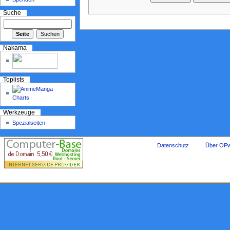
Suche
Nakama
Toplists
Werkzeuge
Spezialseiten
Datenschutz
Über OPw