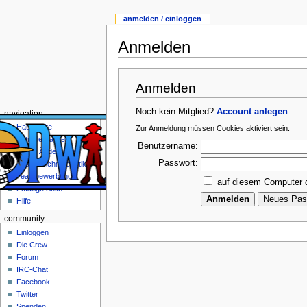
anmelden / einloggen
Anmelden
Anmelden
Noch kein Mitglied?
Account anlegen
.
navigation
Hauptseite
Zur Anmeldung müssen Cookies aktiviert sein.
Aktuelle Kapitel
Benutzername:
Letzte Änderungen
Passwort:
Ausgezeichnete Artikel
Teambewerbung
auf diesem Computer 
Zufällige Seite
Hilfe
community
Einloggen
Die Crew
Forum
IRC-Chat
Facebook
Twitter
Spenden