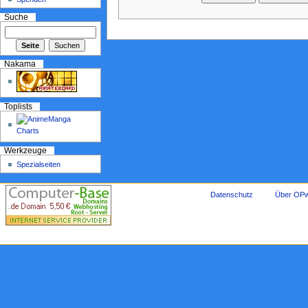
Suche
Nakama
Toplists
Werkzeuge
Spezialseiten
Datenschutz
Über OPw