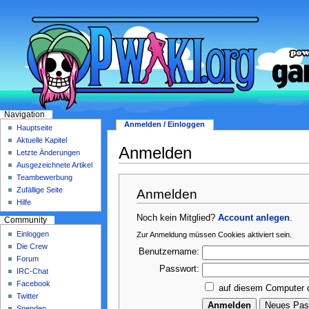
Navigation
Anmelden / Einloggen
Hauptseite
Aktuelle Kapitel
Anmelden
Letzte Änderungen
Ausgezeichnete Artikel
Teambewerbung
Zufällige Seite
Anmelden
Hilfe
Noch kein Mitglied?
Account anlegen
.
Community
Einloggen
Zur Anmeldung müssen Cookies aktiviert sein.
Die Crew
Benutzername:
Forum
Passwort:
IRC-Chat
Facebook
auf diesem Computer 
Twitter
Spenden