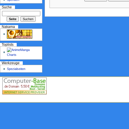
Suche
Nakama
Toplists
Werkzeuge
Spezialseiten