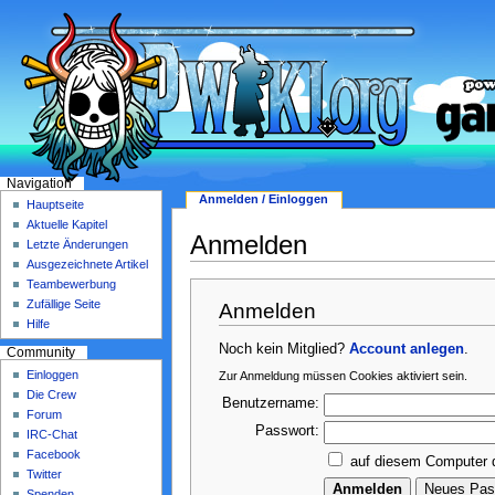
Navigation
Anmelden / Einloggen
Hauptseite
Aktuelle Kapitel
Anmelden
Letzte Änderungen
Ausgezeichnete Artikel
Teambewerbung
Zufällige Seite
Anmelden
Hilfe
Noch kein Mitglied?
Account anlegen
.
Community
Einloggen
Zur Anmeldung müssen Cookies aktiviert sein.
Die Crew
Benutzername:
Forum
Passwort:
IRC-Chat
Facebook
auf diesem Computer 
Twitter
Spenden