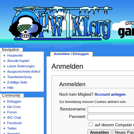
Navigation
Anmelden / Einloggen
Hauptseite
Aktuelle Kapitel
Anmelden
Letzte Änderungen
Ausgezeichnete Artikel
Teambewerbung
Zufällige Seite
Anmelden
Hilfe
Noch kein Mitglied?
Account anlegen
.
Community
Einloggen
Zur Anmeldung müssen Cookies aktiviert sein.
Die Crew
Benutzername:
Forum
Passwort:
IRC-Chat
Facebook
auf diesem Computer 
Twitter
Spenden