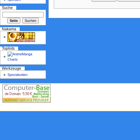
Suche
Nakama
Toplists
Werkzeuge
Spezialseiten