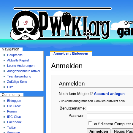
Navigation
Anmelden / Einloggen
Hauptseite
Aktuelle Kapitel
Anmelden
Letzte Änderungen
Ausgezeichnete Artikel
Teambewerbung
Zufällige Seite
Anmelden
Hilfe
Noch kein Mitglied?
Account anlegen
.
Community
Einloggen
Zur Anmeldung müssen Cookies aktiviert sein.
Die Crew
Benutzername:
Forum
Passwort:
IRC-Chat
Facebook
auf diesem Computer 
Twitter
Spenden