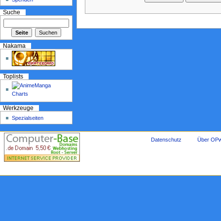
Suche
Nakama
Toplists
Werkzeuge
Spezialseiten
Datenschutz
Über OPw