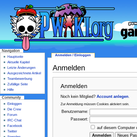
Navigation
Anmelden / Einloggen
Hauptseite
Aktuelle Kapitel
Anmelden
Letzte Änderungen
Ausgezeichnete Artikel
Teambewerbung
Zufällige Seite
Anmelden
Hilfe
Noch kein Mitglied?
Account anlegen
.
Community
Einloggen
Zur Anmeldung müssen Cookies aktiviert sein.
Die Crew
Benutzername:
Forum
Passwort:
IRC-Chat
Facebook
auf diesem Computer 
Twitter
Spenden