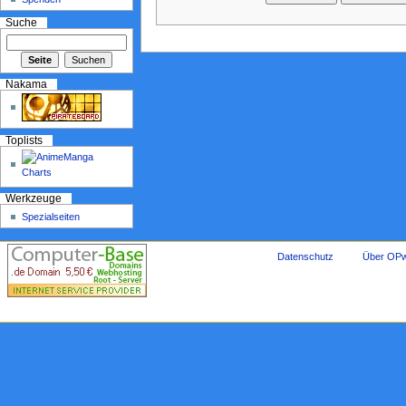
Suche
Nakama
Toplists
Werkzeuge
Spezialseiten
Datenschutz
Über OPw