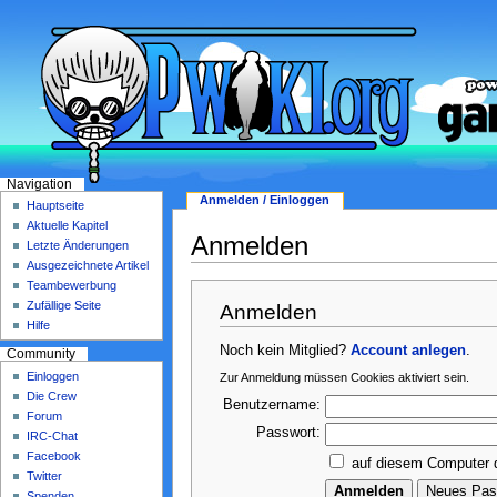
Navigation
Anmelden / Einloggen
Hauptseite
Aktuelle Kapitel
Anmelden
Letzte Änderungen
Ausgezeichnete Artikel
Teambewerbung
Zufällige Seite
Anmelden
Hilfe
Noch kein Mitglied?
Account anlegen
.
Community
Einloggen
Zur Anmeldung müssen Cookies aktiviert sein.
Die Crew
Benutzername:
Forum
Passwort:
IRC-Chat
Facebook
auf diesem Computer 
Twitter
Spenden