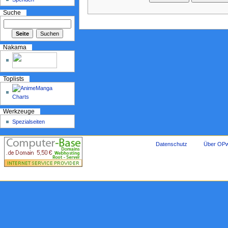
Suche
Nakama
Toplists
Werkzeuge
Spezialseiten
Datenschutz
Über OPw