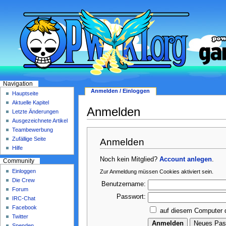
Navigation
Anmelden / Einloggen
Hauptseite
Aktuelle Kapitel
Anmelden
Letzte Änderungen
Ausgezeichnete Artikel
Teambewerbung
Zufällige Seite
Anmelden
Hilfe
Noch kein Mitglied?
Account anlegen
.
Community
Einloggen
Zur Anmeldung müssen Cookies aktiviert sein.
Die Crew
Benutzername:
Forum
Passwort:
IRC-Chat
Facebook
auf diesem Computer 
Twitter
Spenden