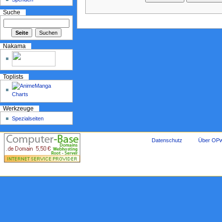
Suche
Nakama
Toplists
Werkzeuge
Spezialseiten
Datenschutz
Über OPw