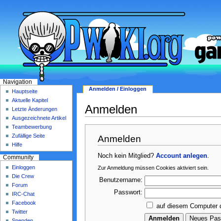
Navigation
Anmelden / Einloggen
Hauptseite
Aktuelle Kapitel
Anmelden
Letzte Änderungen
Ausgezeichnete Artikel
Teambewerbung
Zufällige Seite
Anmelden
Hilfe
Noch kein Mitglied?
Account anlegen
.
Community
Einloggen
Zur Anmeldung müssen Cookies aktiviert sein.
Die Crew
Benutzername:
Forum
Passwort:
IRC-Chat
Facebook
auf diesem Computer 
Twitter
Spenden