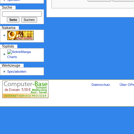
Suche
Nakama
Toplists
Werkzeuge
Spezialseiten
Datenschutz
Über OPw