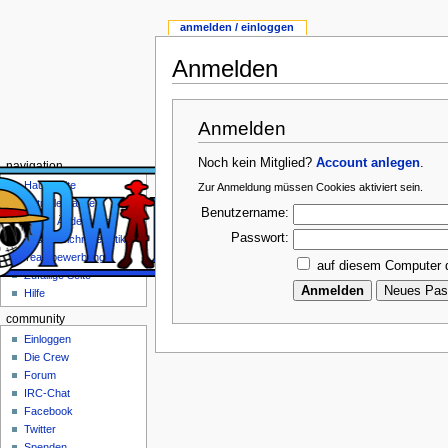
anmelden / einloggen
Anmelden
Anmelden
Noch kein Mitglied?
Account anlegen
.
navigation
Hauptseite
Zur Anmeldung müssen Cookies aktiviert sein.
Aktuelle Kapitel
Benutzername:
Letzte Änderungen
Passwort:
Ausgezeichnete Artikel
Teambewerbung
auf diesem Computer 
Zufällige Seite
Hilfe
community
Einloggen
Die Crew
Forum
IRC-Chat
Facebook
Twitter
Spenden