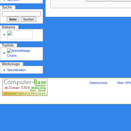
Suche
Nakama
Toplists
Werkzeuge
Spezialseiten
Datenschutz
Über OPw