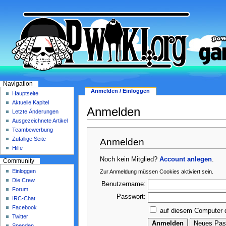
Navigation
Anmelden / Einloggen
Hauptseite
Aktuelle Kapitel
Anmelden
Letzte Änderungen
Ausgezeichnete Artikel
Teambewerbung
Zufällige Seite
Anmelden
Hilfe
Noch kein Mitglied?
Account anlegen
.
Community
Einloggen
Zur Anmeldung müssen Cookies aktiviert sein.
Die Crew
Benutzername:
Forum
Passwort:
IRC-Chat
Facebook
auf diesem Computer 
Twitter
Spenden