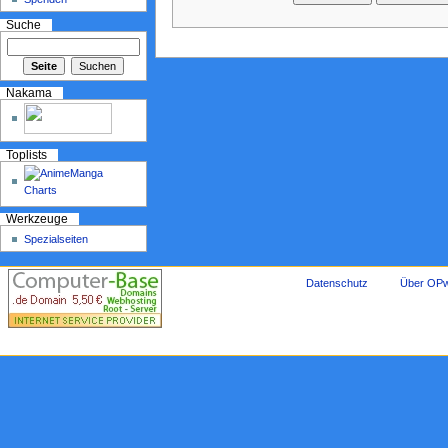
Suche
Nakama
Toplists
Werkzeuge
Spezialseiten
Datenschutz
Über OPw