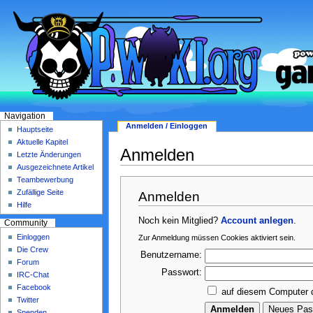
Navigation
Anmelden / Einloggen
Hauptseite
Aktuelle Kapitel
Anmelden
Letzte Änderungen
Ausgezeichnete Artikel
Teambewerbung
Zufällige Seite
Anmelden
Hilfe
Noch kein Mitglied?
Account anlegen
.
Community
Einloggen
Zur Anmeldung müssen Cookies aktiviert sein.
Die Crew
Benutzername:
Forum
Passwort:
IRC-Chat
Facebook
auf diesem Computer 
Twitter
Spenden