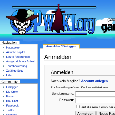
Navigation
Anmelden / Einloggen
Hauptseite
Aktuelle Kapitel
Anmelden
Letzte Änderungen
Ausgezeichnete Artikel
Teambewerbung
Zufällige Seite
Anmelden
Hilfe
Noch kein Mitglied?
Account anlegen
.
Community
Einloggen
Zur Anmeldung müssen Cookies aktiviert sein.
Die Crew
Benutzername:
Forum
Passwort:
IRC-Chat
Facebook
auf diesem Computer 
Twitter
Spenden