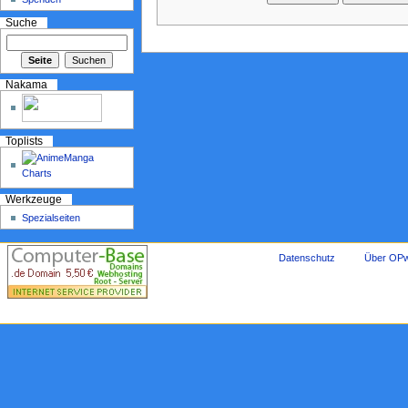
Suche
Nakama
Toplists
Werkzeuge
Spezialseiten
Datenschutz
Über OPw