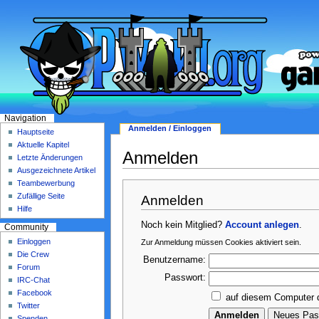
Navigation
Anmelden / Einloggen
Hauptseite
Aktuelle Kapitel
Anmelden
Letzte Änderungen
Ausgezeichnete Artikel
Teambewerbung
Zufällige Seite
Anmelden
Hilfe
Noch kein Mitglied?
Account anlegen
.
Community
Einloggen
Zur Anmeldung müssen Cookies aktiviert sein.
Die Crew
Benutzername:
Forum
Passwort:
IRC-Chat
Facebook
auf diesem Computer 
Twitter
Spenden