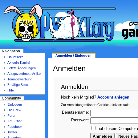
Navigation
Anmelden / Einloggen
Hauptseite
Aktuelle Kapitel
Anmelden
Letzte Änderungen
Ausgezeichnete Artikel
Teambewerbung
Zufällige Seite
Anmelden
Hilfe
Noch kein Mitglied?
Account anlegen
.
Community
Einloggen
Zur Anmeldung müssen Cookies aktiviert sein.
Die Crew
Benutzername:
Forum
Passwort:
IRC-Chat
Facebook
auf diesem Computer 
Twitter
Spenden