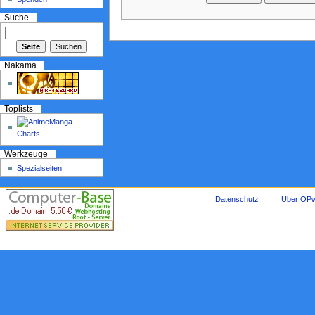
Suche
Nakama
Toplists
Werkzeuge
Spezialseiten
Datenschutz
Über OPw