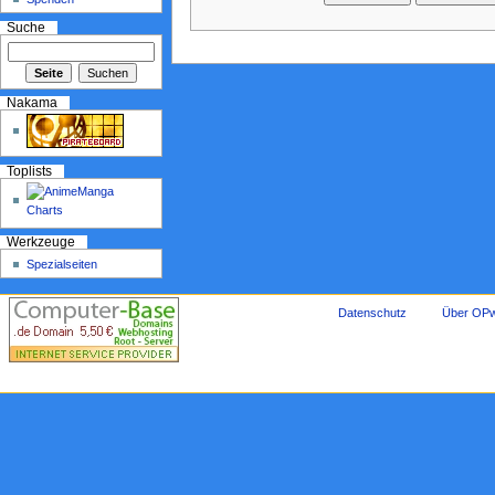
Suche
Nakama
Toplists
Werkzeuge
Spezialseiten
Datenschutz
Über OPw