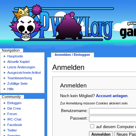
Navigation
Anmelden / Einloggen
Hauptseite
Aktuelle Kapitel
Anmelden
Letzte Änderungen
Ausgezeichnete Artikel
Teambewerbung
Zufällige Seite
Anmelden
Hilfe
Noch kein Mitglied?
Account anlegen
.
Community
Einloggen
Zur Anmeldung müssen Cookies aktiviert sein.
Die Crew
Benutzername:
Forum
Passwort:
IRC-Chat
Facebook
auf diesem Computer 
Twitter
Spenden