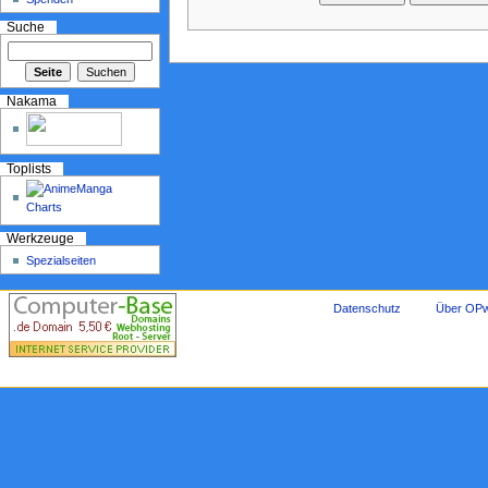
Suche
Nakama
Toplists
Werkzeuge
Spezialseiten
Datenschutz
Über OPw