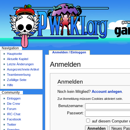
Navigation
Anmelden / Einloggen
Hauptseite
Aktuelle Kapitel
Anmelden
Letzte Änderungen
Ausgezeichnete Artikel
Teambewerbung
Zufällige Seite
Anmelden
Hilfe
Noch kein Mitglied?
Account anlegen
.
Community
Einloggen
Zur Anmeldung müssen Cookies aktiviert sein.
Die Crew
Benutzername:
Forum
Passwort:
IRC-Chat
Facebook
auf diesem Computer 
Twitter
Spenden