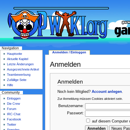
Navigation
Anmelden / Einloggen
Hauptseite
Aktuelle Kapitel
Anmelden
Letzte Änderungen
Ausgezeichnete Artikel
Teambewerbung
Zufällige Seite
Anmelden
Hilfe
Noch kein Mitglied?
Account anlegen
.
Community
Einloggen
Zur Anmeldung müssen Cookies aktiviert sein.
Die Crew
Benutzername:
Forum
Passwort:
IRC-Chat
Facebook
auf diesem Computer 
Twitter
Spenden