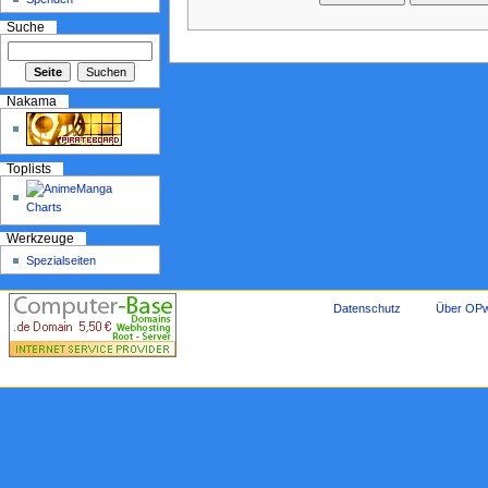
Suche
Nakama
Toplists
Werkzeuge
Spezialseiten
Datenschutz
Über OPw