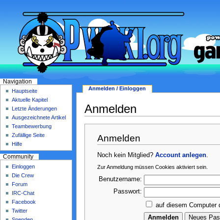
Navigation
Anmelden / Einloggen
Hauptseite
Aktuelle Kapitel
Anmelden
Letzte Änderungen
Ausgezeichnete Artikel
Teambewerbung
Zufällige Seite
Anmelden
Hilfe
Noch kein Mitglied?
Account anlegen
.
Community
Einloggen
Zur Anmeldung müssen Cookies aktiviert sein.
Die Crew
Benutzername:
Forum
Passwort:
IRC-Chat
Facebook
auf diesem Computer 
Twitter
Spenden