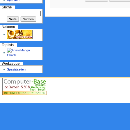
Suche
Nakama
Toplists
Werkzeuge
Spezialseiten