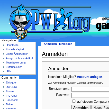
Navigation
Anmelden / Einloggen
Hauptseite
Aktuelle Kapitel
Anmelden
Letzte Änderungen
Ausgezeichnete Artikel
Teambewerbung
Zufällige Seite
Anmelden
Hilfe
Noch kein Mitglied?
Account anlegen
.
Community
Einloggen
Zur Anmeldung müssen Cookies aktiviert sein.
Die Crew
Benutzername:
Forum
Passwort:
IRC-Chat
Facebook
auf diesem Computer 
Twitter
Spenden