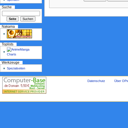
Suche
Nakama
Toplists
Werkzeuge
Spezialseiten
Datenschutz
Über OPw