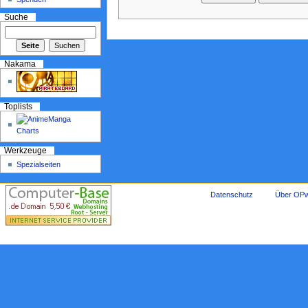
Suche
Nakama
Toplists
Werkzeuge
Spezialseiten
Datenschutz
Über OPw