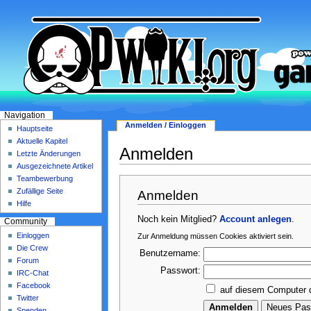
Navigation
Anmelden / Einloggen
Hauptseite
Aktuelle Kapitel
Anmelden
Letzte Änderungen
Ausgezeichnete Artikel
Teambewerbung
Zufällige Seite
Anmelden
Hilfe
Noch kein Mitglied?
Account anlegen
.
Community
Einloggen
Zur Anmeldung müssen Cookies aktiviert sein.
Die Crew
Benutzername:
Forum
Passwort:
IRC-Chat
Facebook
auf diesem Computer 
Twitter
Spenden