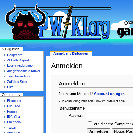
Navigation
Anmelden / Einloggen
Hauptseite
Aktuelle Kapitel
Anmelden
Letzte Änderungen
Ausgezeichnete Artikel
Teambewerbung
Zufällige Seite
Anmelden
Hilfe
Noch kein Mitglied?
Account anlegen
.
Community
Einloggen
Zur Anmeldung müssen Cookies aktiviert sein.
Die Crew
Benutzername:
Forum
Passwort:
IRC-Chat
Facebook
auf diesem Computer 
Twitter
Spenden