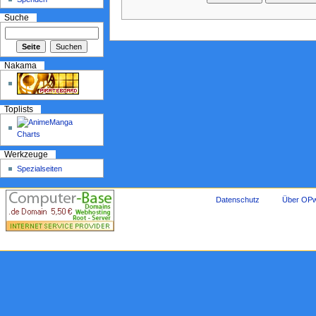
Suche
Nakama
Toplists
Werkzeuge
Spezialseiten
Datenschutz
Über OPw